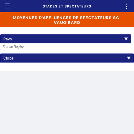
☰
⋮
STADES ET SPECTATEURS
MOYENNES D'AFFLUENCES DE SPECTATEURS SC-
VAUGIRARD
Pays
▼
France Rugby
Clubs
▼