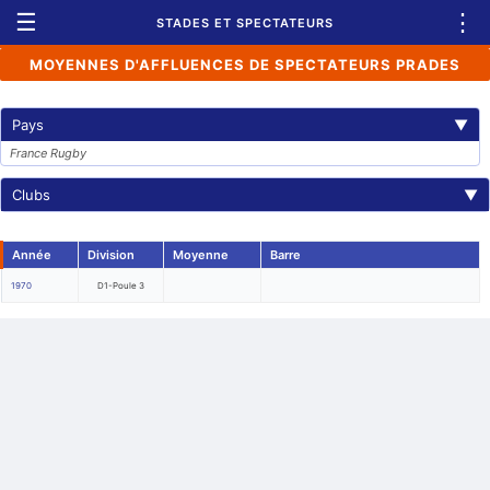
☰
⋮
STADES ET SPECTATEURS
MOYENNES D'AFFLUENCES DE SPECTATEURS PRADES
Pays
▼
France Rugby
Clubs
▼
Année
Division
Moyenne
Barre
1970
D1-Poule 3