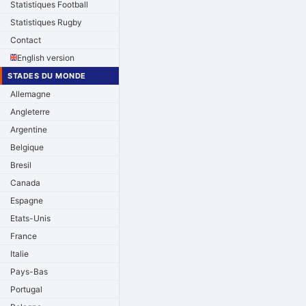
Statistiques Football
Statistiques Rugby
Contact
English version
STADES DU MONDE
Allemagne
Angleterre
Argentine
Belgique
Bresil
Canada
Espagne
Etats-Unis
France
Italie
Pays-Bas
Portugal