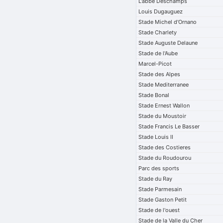
L'abbe Deschamps
Louis Dugauguez
Stade Michel d'Ornano
Stade Charlety
Stade Auguste Delaune
Stade de l'Aube
Marcel-Picot
Stade des Alpes
Stade Mediterranee
Stade Bonal
Stade Ernest Wallon
Stade du Moustoir
Stade Francis Le Basser
Stade Louis II
Stade des Costieres
Stade du Roudourou
Parc des sports
Stade du Ray
Stade Parmesain
Stade Gaston Petit
Stade de l'ouest
Stade de la Valle du Cher