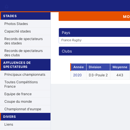
⌂
STADES
MO
Photos Stades
Capacité stades
Pays
Records de spectateurs
France Rugby
des stades
Records de spectateurs
Clubs
des clubs
AFFLUENCES DE
SPECTATEURS
Année
Division
Moyenne
Principaux championnats
2020
D3-Poule 2
443
Toutes Compétitions
France
Equipe de france
Coupe du monde
Championnat d'europe
DIVERS
Liens