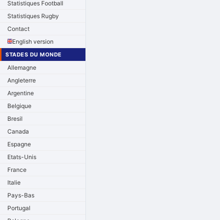
Statistiques Football
Statistiques Rugby
Contact
English version
STADES DU MONDE
Allemagne
Angleterre
Argentine
Belgique
Bresil
Canada
Espagne
Etats-Unis
France
Italie
Pays-Bas
Portugal