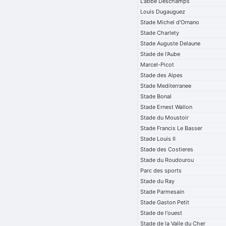
L'abbe Deschamps
Louis Dugauguez
Stade Michel d'Ornano
Stade Charlety
Stade Auguste Delaune
Stade de l'Aube
Marcel-Picot
Stade des Alpes
Stade Mediterranee
Stade Bonal
Stade Ernest Wallon
Stade du Moustoir
Stade Francis Le Basser
Stade Louis II
Stade des Costieres
Stade du Roudourou
Parc des sports
Stade du Ray
Stade Parmesain
Stade Gaston Petit
Stade de l'ouest
Stade de la Valle du Cher