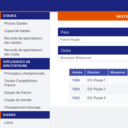
⌂
STADES
MOYE
Photos Stades
Capacité stades
Pays
Records de spectateurs
France Rugby
des stades
Records de spectateurs
Clubs
des clubs
Boulogne-Billancourt
AFFLUENCES DE
SPECTATEURS
Année
Division
Moyenne
Principaux championnats
1996
D3-Poule 1
Toutes Compétitions
France
1994
D2-Poule 1
Equipe de france
1993
D2-Poule 5
Coupe du monde
Championnat d'europe
DIVERS
Liens