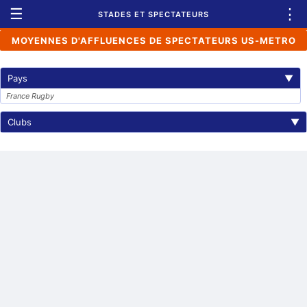
☰
⋮
STADES ET SPECTATEURS
MOYENNES D'AFFLUENCES DE SPECTATEURS US-METRO
Pays
▼
France Rugby
Clubs
▼