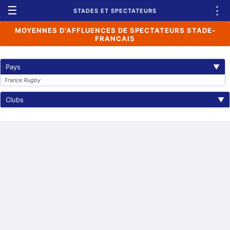
☰
⋮
STADES ET SPECTATEURS
MOYENNES D'AFFLUENCES DE SPECTATEURS STADE-
FRANCAIS
Pays
▼
France Rugby
Clubs
▼