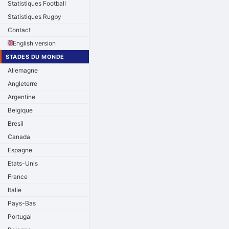
Statistiques Football
Statistiques Rugby
Contact
English version
STADES DU MONDE
Allemagne
Angleterre
Argentine
Belgique
Bresil
Canada
Espagne
Etats-Unis
France
Italie
Pays-Bas
Portugal