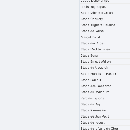
L'abbe Deschamps
Louis Dugauguez
Stade Michel d'Ornano
Stade Charlety
Stade Auguste Delaune
Stade de l'Aube
Marcel-Picot
Stade des Alpes
Stade Mediterranee
Stade Bonal
Stade Ernest Wallon
Stade du Moustoir
Stade Francis Le Basser
Stade Louis II
Stade des Costieres
Stade du Roudourou
Parc des sports
Stade du Ray
Stade Parmesain
Stade Gaston Petit
Stade de l'ouest
Stade de la Valle du Cher