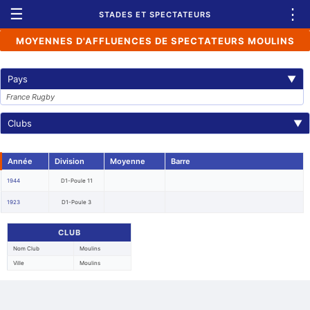
☰
⋮
STADES ET SPECTATEURS
MOYENNES D'AFFLUENCES DE SPECTATEURS MOULINS
Pays
▼
France Rugby
Clubs
▼
Année
Division
Moyenne
Barre
1944
D1-Poule 11
1923
D1-Poule 3
CLUB
Nom Club
Moulins
Ville
Moulins