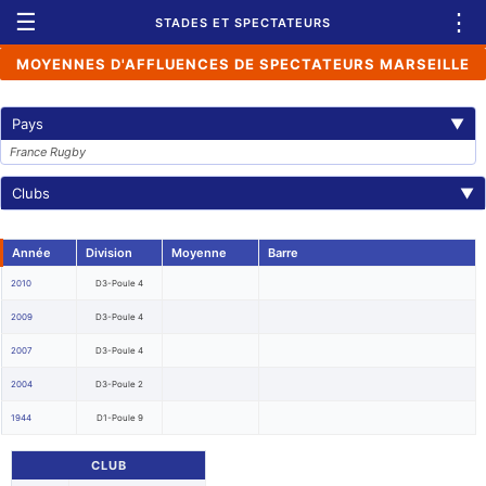
☰
⋮
STADES ET SPECTATEURS
MOYENNES D'AFFLUENCES DE SPECTATEURS MARSEILLE
Pays
▼
France Rugby
Clubs
▼
Année
Division
Moyenne
Barre
2010
D3-Poule 4
2009
D3-Poule 4
2007
D3-Poule 4
2004
D3-Poule 2
1944
D1-Poule 9
CLUB