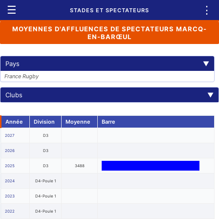
☰
⋮
STADES ET SPECTATEURS
MOYENNES D'AFFLUENCES DE SPECTATEURS MARCQ-
EN-BARŒUL
Pays
▼
France Rugby
Clubs
▼
Année
Division
Moyenne
Barre
2027
D3
2026
D3
2025
D3
3488
2024
D4-Poule 1
2023
D4-Poule 1
2022
D4-Poule 1