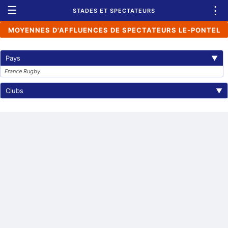
☰
⋮
STADES ET SPECTATEURS
MOYENNES D'AFFLUENCES DE SPECTATEURS LE-PONTEL
Pays
▼
France Rugby
Clubs
▼