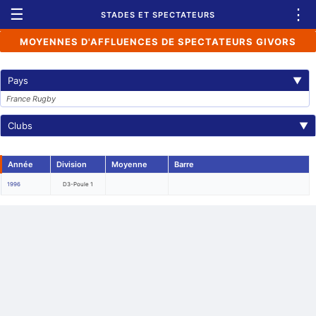
☰
⋮
STADES ET SPECTATEURS
MOYENNES D'AFFLUENCES DE SPECTATEURS GIVORS
Pays
▼
France Rugby
Clubs
▼
Année
Division
Moyenne
Barre
1996
D3-Poule 1