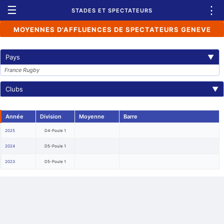
☰
⋮
STADES ET SPECTATEURS
MOYENNES D'AFFLUENCES DE SPECTATEURS GENEVE
Pays
▼
France Rugby
Clubs
▼
Année
Division
Moyenne
Barre
2025
D4-Poule 1
2024
D5-Poule 1
2023
D5-Poule 1