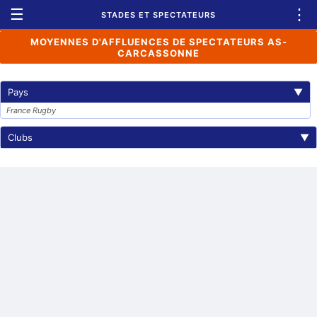
☰
⋮
STADES ET SPECTATEURS
MOYENNES D'AFFLUENCES DE SPECTATEURS AS-
CARCASSONNE
Pays
▼
France Rugby
Clubs
▼