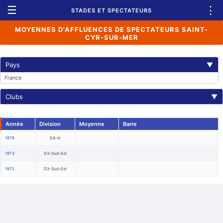
☰
⋮
STADES ET SPECTATEURS
MOYENNES D'AFFLUENCES DE SPECTATEURS SAINT-
CYR-SUR-MER
Pays
▼
France
Clubs
▼
Année
Division
Moyenne
Barre
1979
D4-H
1973
D3-Sud-Est
1972
D3-Sud-Est