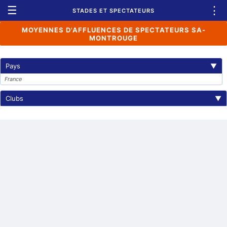
☰
⋮
STADES ET SPECTATEURS
MOYENNES D'AFFLUENCES DE SPECTATEURS SA-
MONTROUGE
Pays
▼
France
Clubs
▼