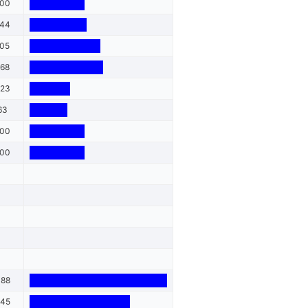
400
444
805
868
023
63
400
400
488
545