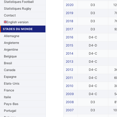
Statistiques Football
2020
D3
1
Statistiques Rugby
2019
D3
7
Contact
2018
D3
7
English version
STADES DU MONDE
2017
D3
9
Allemagne
2016
D4-C
Angleterre
2015
D4-D
Argentine
2014
D4-C
Belgique
2013
D4-C
Bresil
2012
D4-C
3
Canada
Espagne
2011
D4-C
6
Etats-Unis
2010
D4-C
3
France
2009
D4-C
5
Italie
2008
D3
8
Pays-Bas
2007
D3
1
Portugal