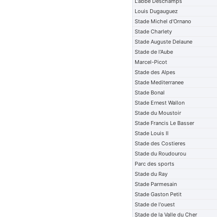
L'abbe Deschamps
Louis Dugauguez
Stade Michel d'Ornano
Stade Charlety
Stade Auguste Delaune
Stade de l'Aube
Marcel-Picot
Stade des Alpes
Stade Mediterranee
Stade Bonal
Stade Ernest Wallon
Stade du Moustoir
Stade Francis Le Basser
Stade Louis II
Stade des Costieres
Stade du Roudourou
Parc des sports
Stade du Ray
Stade Parmesain
Stade Gaston Petit
Stade de l'ouest
Stade de la Valle du Cher