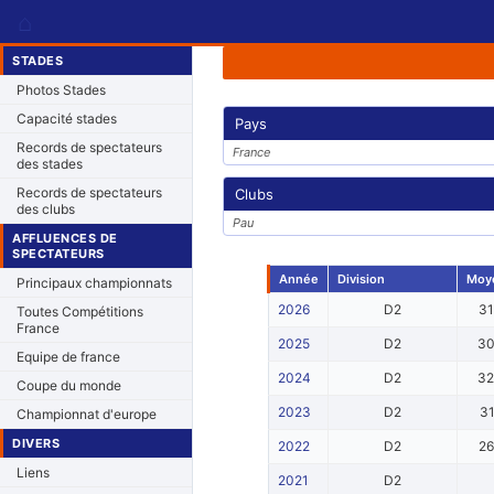
⌂
STADES
Photos Stades
Capacité stades
Pays
Records de spectateurs
France
des stades
Records de spectateurs
Clubs
des clubs
Pau
AFFLUENCES DE
SPECTATEURS
Année
Division
Moy
Principaux championnats
2026
D2
3
Toutes Compétitions
France
2025
D2
3
Equipe de france
2024
D2
3
Coupe du monde
2023
D2
3
Championnat d'europe
DIVERS
2022
D2
2
Liens
2021
D2