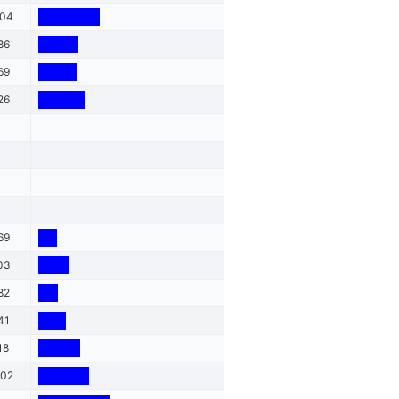
204
86
69
26
69
03
82
41
18
002