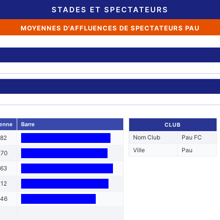
STADES ET SPECTATEURS
MOYENNES D'AFFLUENCES DE SPECTATEURS PAU
enne
Barre
CLUB
Nom Club
Pau FC
182
Ville
Pau
070
263
112
646