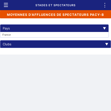
☰
⋮
STADES ET SPECTATEURS
MOYENNES D'AFFLUENCES DE SPECTATEURS PACY-B
Pays
▼
France
Clubs
▼