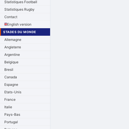
Statistiques Football
Statistiques Rugby
Contact
English version
STADES DU MONDE
Allemagne
Angleterre
Argentine
Belgique
Bresil
Canada
Espagne
Etats-Unis
France
Italie
Pays-Bas
Portugal