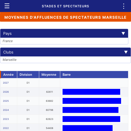
☰
⋮
STADES ET SPECTATEURS
MOYENNES D'AFFLUENCES DE SPECTATEURS MARSEILLE
Pays
▼
France
Clubs
▼
Marseille
Année
Division
Moyenne
Barre
2027
D1
2026
D1
62611
2025
D1
63682
2024
D1
60798
2023
D1
62623
2022
D1
54408