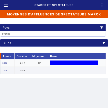
☰
⋮
STADES ET SPECTATEURS
MOYENNES D'AFFLUENCES DE SPECTATEURS MARCK
Pays
▼
France
Clubs
▼
Année
Division
Moyenne
Barre
2010
D4-A
417
2008
D5-A