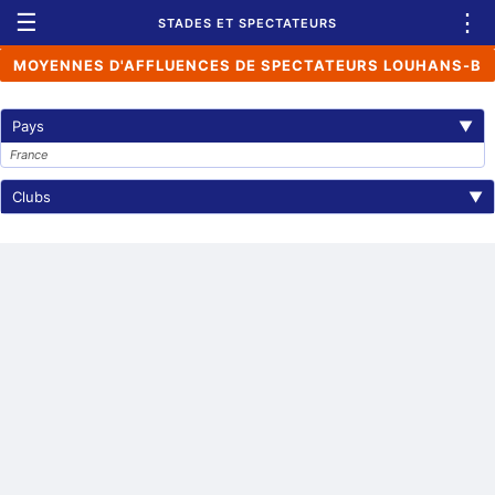
☰
⋮
STADES ET SPECTATEURS
MOYENNES D'AFFLUENCES DE SPECTATEURS LOUHANS-B
Pays
▼
France
Clubs
▼