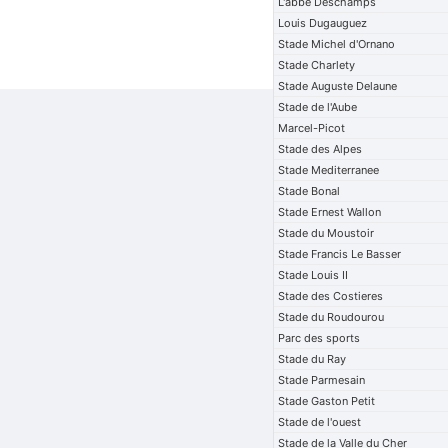
L'abbe Deschamps
Louis Dugauguez
Stade Michel d'Ornano
Stade Charlety
Stade Auguste Delaune
Stade de l'Aube
Marcel-Picot
Stade des Alpes
Stade Mediterranee
Stade Bonal
Stade Ernest Wallon
Stade du Moustoir
Stade Francis Le Basser
Stade Louis II
Stade des Costieres
Stade du Roudourou
Parc des sports
Stade du Ray
Stade Parmesain
Stade Gaston Petit
Stade de l'ouest
Stade de la Valle du Cher