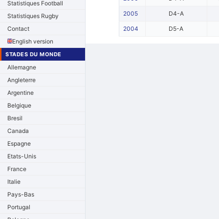
Statistiques Football
2005
D4-A
Statistiques Rugby
Contact
2004
D5-A
English version
STADES DU MONDE
Allemagne
Angleterre
Argentine
Belgique
Bresil
Canada
Espagne
Etats-Unis
France
Italie
Pays-Bas
Portugal