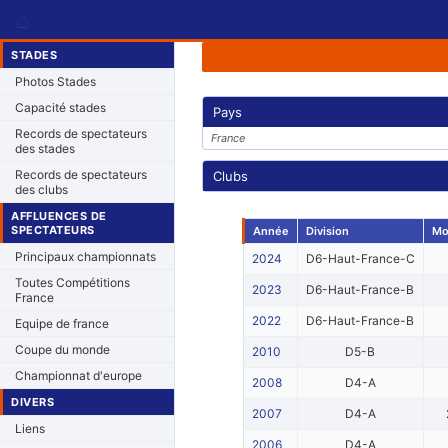
⌂
STADES
Photos Stades
Capacité stades
Pays
Records de spectateurs
France
des stades
Records de spectateurs
Clubs
des clubs
AFFLUENCES DE
SPECTATEURS
Année
Division
Mo
Principaux championnats
2024
D6-Haut-France-C
Toutes Compétitions
2023
D6-Haut-France-B
France
2022
D6-Haut-France-B
Equipe de france
Coupe du monde
2010
D5-B
Championnat d'europe
2008
D4-A
DIVERS
2007
D4-A
Liens
2006
D4-A