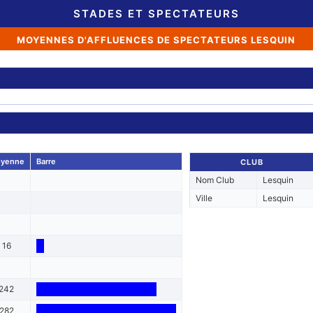
STADES ET SPECTATEURS
MOYENNES D'AFFLUENCES DE SPECTATEURS LESQUIN
yenne
Barre
CLUB
Nom Club
Lesquin
Ville
Lesquin
16
242
282