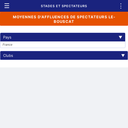
☰
⋮
STADES ET SPECTATEURS
MOYENNES D'AFFLUENCES DE SPECTATEURS LE-
BOUSCAT
Pays
▼
France
Clubs
▼