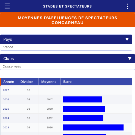
☰
⋮
STADES ET SPECTATEURS
MOYENNES D'AFFLUENCES DE SPECTATEURS
CONCARNEAU
Pays
▼
France
Clubs
▼
Concarneau
Année
Division
Moyenne
Barre
2027
D3
2026
D3
1947
2025
D3
2089
2024
D2
2012
2023
D3
3036