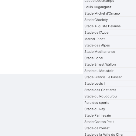
L'abbe Deschamps
Louis Dugauguez
Stade Michel d'Ornano
Stade Charlety
Stade Auguste Delaune
Stade de l'Aube
Marcel-Picot
Stade des Alpes
Stade Mediterranee
Stade Bonal
Stade Ernest Wallon
Stade du Moustoir
Stade Francis Le Basser
Stade Louis II
Stade des Costieres
Stade du Roudourou
Parc des sports
Stade du Ray
Stade Parmesain
Stade Gaston Petit
Stade de l'ouest
Stade de la Valle du Cher