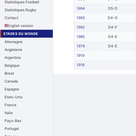
Statistiques Football
1994
D5-D
Statistiques Rugby
Contact
1993
D4-G
English version
1992
D4-F
STADES DU MONDE
1980
D4-E
Allemagne
1979
D4-E
Angleterre
1919
Argentine
1918
Belgique
Bresil
Canada
Espagne
Etats-Unis
France
Italie
Pays-Bas
Portugal