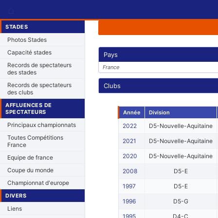
⌂
STADES
Photos Stades
Capacité stades
Pays
Records de spectateurs
France
des stades
Records de spectateurs
Clubs
des clubs
AFFLUENCES DE
SPECTATEURS
Année
Division
Principaux championnats
2022
D5-Nouvelle-Aquitaine
Toutes Compétitions
2021
D5-Nouvelle-Aquitaine
France
2020
D5-Nouvelle-Aquitaine
Equipe de france
Coupe du monde
2008
D5-E
Championnat d'europe
1997
D5-E
DIVERS
1996
D5-G
Liens
1995
D4-C