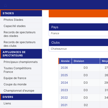
⌂
STADES
Photos Stades
Capacité stades
Pays
Records de spectateurs
France
des stades
Records de spectateurs
Clubs
des clubs
Chateauroux
AFFLUENCES DE
SPECTATEURS
Année
Division
Moy
Principaux championnats
2026
D3
2
Toutes Compétitions
France
2025
D3
2
Equipe de france
2024
D3
2
Coupe du monde
2023
D3
3
Championnat d'europe
DIVERS
2022
D3
3
Liens
2021
D2