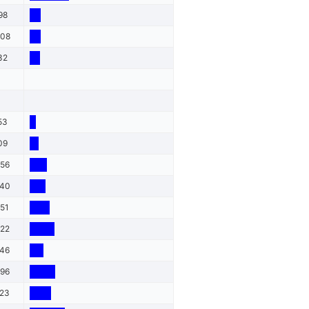
98
008
32
53
09
556
440
751
222
246
296
923