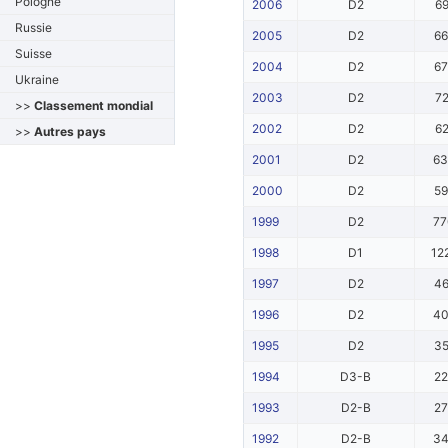
Pologne
2006
D2
6
Russie
2005
D2
6
Suisse
2004
D2
6
Ukraine
2003
D2
7
>>
Classement mondial
2002
D2
6
>>
Autres pays
2001
D2
6
2000
D2
5
1999
D2
7
1998
D1
12
1997
D2
4
1996
D2
4
1995
D2
3
1994
D3-B
2
1993
D2-B
2
1992
D2-B
3