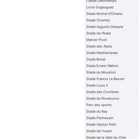
L'abbe Deschamps
Louis Dugauguez
Stade Michel d'Ornano
Stade Charlety
Stade Auguste Delaune
Stade de l'Aube
Marcel-Picot
Stade des Alpes
Stade Mediterranee
Stade Bonal
Stade Ernest Wallon
Stade du Moustoir
Stade Francis Le Basser
Stade Louis II
Stade des Costieres
Stade du Roudourou
Parc des sports
Stade du Ray
Stade Parmesain
Stade Gaston Petit
Stade de l'ouest
Stade de la Valle du Cher