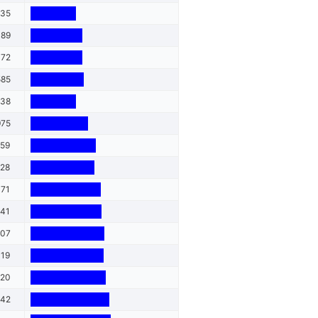
935
489
472
585
938
975
659
528
071
141
407
319
520
842