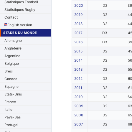
Statistiques Football
2020
D2
3
Statistiques Rugby
2019
D2
4
Contact
2018
D2
4
English version
STADES DU MONDE
2017
D3
4
Allemagne
2016
D3
3
Angleterre
2015
D2
4
Argentine
2014
D2
5
Belgique
2013
D2
5
Bresil
2012
D2
6
Canada
Espagne
2011
D2
6
Etats-Unis
2010
D2
6
France
2009
D2
6
Italie
2008
D2
6
Pays-Bas
2007
D2
6
Portugal