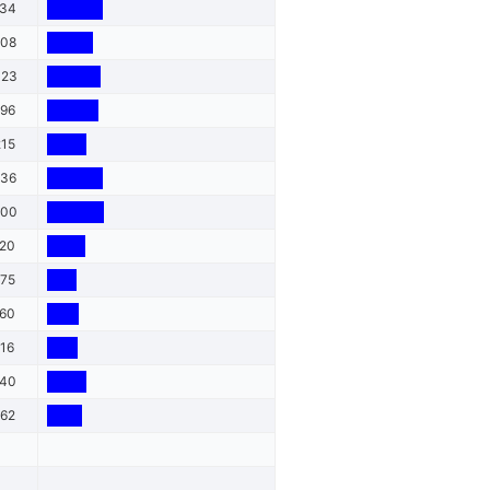
134
608
023
896
215
136
200
120
675
760
716
240
962