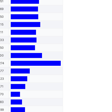
951
669
750
215
211
333
950
700
274
677
023
571
270
783
499