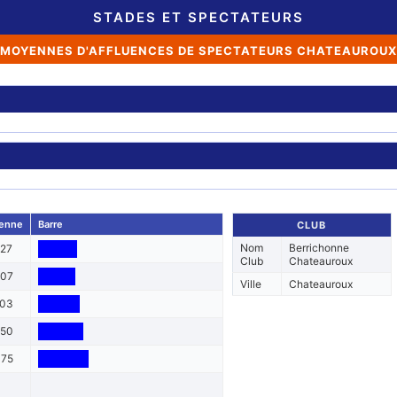
STADES ET SPECTATEURS
MOYENNES D'AFFLUENCES DE SPECTATEURS CHATEAUROUX
enne
Barre
CLUB
Nom
Berrichonne
727
Club
Chateauroux
607
Ville
Chateauroux
903
150
475