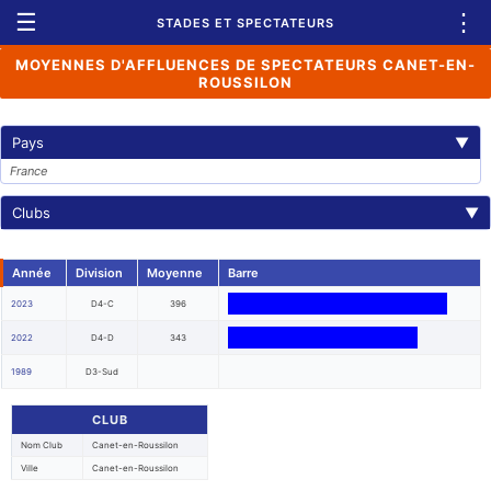
☰
⋮
STADES ET SPECTATEURS
MOYENNES D'AFFLUENCES DE SPECTATEURS CANET-EN-
ROUSSILON
Pays
▼
France
Clubs
▼
Année
Division
Moyenne
Barre
2023
D4-C
396
2022
D4-D
343
1989
D3-Sud
CLUB
Nom Club
Canet-en-Roussilon
Ville
Canet-en-Roussilon