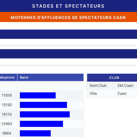
STADES ET SPECTATEURS
MOYENNES D'AFFLUENCES DE SPECTATEURS CAEN
Moyenne
Barre
CLUB
Nom Club
SM Caen
Ville
Caen
11618
15192
16110
13993
9964