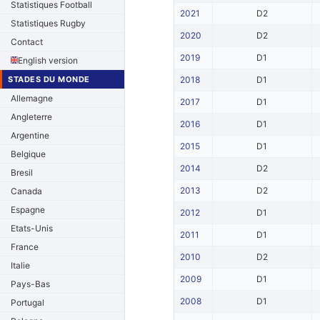
Statistiques Football
2021
D2
Statistiques Rugby
2020
D2
Contact
2019
D1
English version
STADES DU MONDE
2018
D1
Allemagne
2017
D1
Angleterre
2016
D1
Argentine
2015
D1
Belgique
2014
D2
Bresil
2013
D2
Canada
Espagne
2012
D1
Etats-Unis
2011
D1
France
2010
D2
Italie
2009
D1
Pays-Bas
2008
D1
Portugal