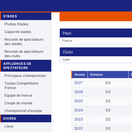
⌂
STADES
Photos Stades
Capacité stades
Pays
Records de spectateurs
France
des stades
Records de spectateurs
Clubs
des clubs
Caen
AFFLUENCES DE
SPECTATEURS
Année
Division
Principaux championnats
2027
D3
Toutes Compétitions
France
2026
D3
Equipe de france
2025
D2
Coupe du monde
2024
D2
Championnat d'europe
DIVERS
2023
D2
Liens
2022
D2