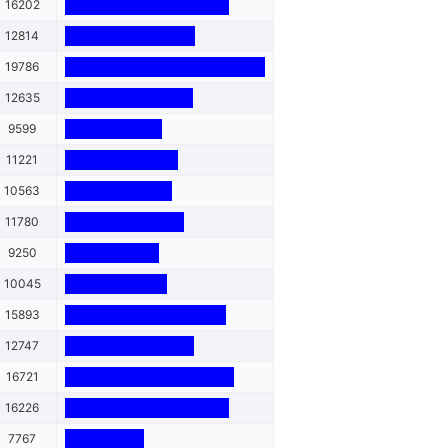
16202
12814
19786
12635
9599
11221
10563
11780
9250
10045
15893
12747
16721
16226
7767