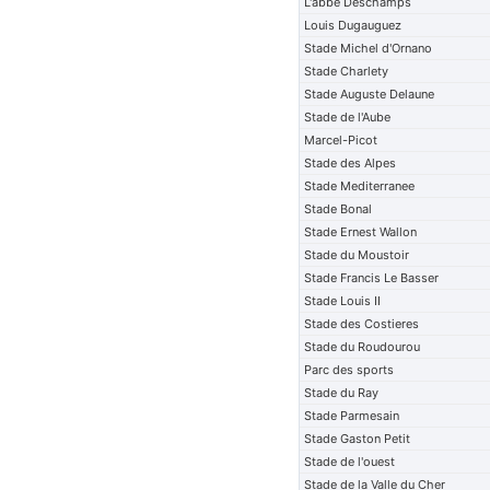
L'abbe Deschamps
Louis Dugauguez
Stade Michel d'Ornano
Stade Charlety
Stade Auguste Delaune
Stade de l'Aube
Marcel-Picot
Stade des Alpes
Stade Mediterranee
Stade Bonal
Stade Ernest Wallon
Stade du Moustoir
Stade Francis Le Basser
Stade Louis II
Stade des Costieres
Stade du Roudourou
Parc des sports
Stade du Ray
Stade Parmesain
Stade Gaston Petit
Stade de l'ouest
Stade de la Valle du Cher