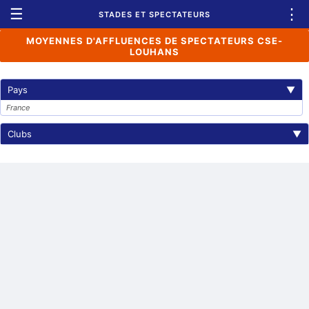
☰
⋮
STADES ET SPECTATEURS
MOYENNES D'AFFLUENCES DE SPECTATEURS CSE-
LOUHANS
Pays
▼
France
Clubs
▼