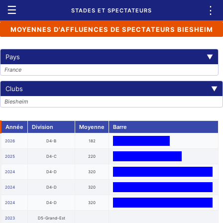
☰
⋮
STADES ET SPECTATEURS
MOYENNES D'AFFLUENCES DE SPECTATEURS BIESHEIM
Pays
▼
France
Clubs
▼
Biesheim
Année
Division
Moyenne
Barre
2026
D4-B
182
2025
D4-C
220
2024
D4-D
320
2024
D4-D
320
2024
D4-D
320
2023
D5-Grand-Est