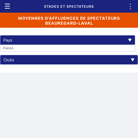
☰
⋮
STADES ET SPECTATEURS
MOYENNES D'AFFLUENCES DE SPECTATEURS
BEAUREGARD-LAVAL
Pays
▼
France
Clubs
▼