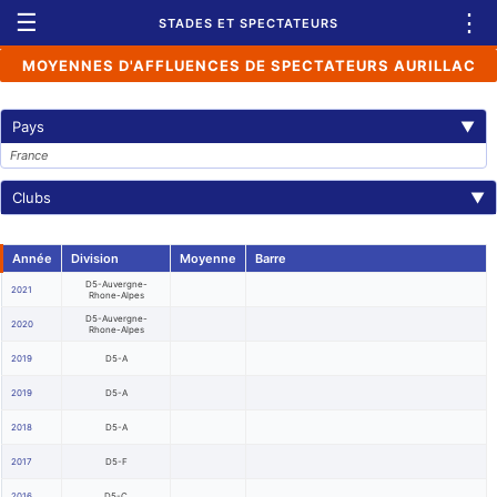
☰
⋮
STADES ET SPECTATEURS
MOYENNES D'AFFLUENCES DE SPECTATEURS AURILLAC
Pays
▼
France
Clubs
▼
Année
Division
Moyenne
Barre
D5-Auvergne-
2021
Rhone-Alpes
D5-Auvergne-
2020
Rhone-Alpes
2019
D5-A
2019
D5-A
2018
D5-A
2017
D5-F
2016
D5-C