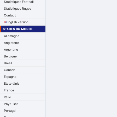
Statistiques Football
Statistiques Rugby
Contact
English version
STADES DU MONDE
Allemagne
Angleterre
Argentine
Belgique
Bresil
Canada
Espagne
Etats-Unis
France
Italie
Pays-Bas
Portugal