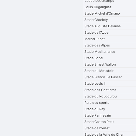
L'abbe Deschamps
Louis Dugauguez
Stade Michel d'Ornano
Stade Charlety
Stade Auguste Delaune
Stade de l'Aube
Marcel-Picot
Stade des Alpes
Stade Mediterranee
Stade Bonal
Stade Ernest Wallon
Stade du Moustoir
Stade Francis Le Basser
Stade Louis II
Stade des Costieres
Stade du Roudourou
Parc des sports
Stade du Ray
Stade Parmesain
Stade Gaston Petit
Stade de l'ouest
Stade de la Valle du Cher