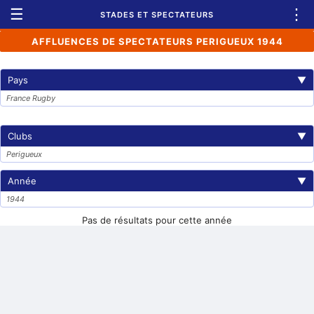
☰
⋮
STADES ET SPECTATEURS
AFFLUENCES DE SPECTATEURS PERIGUEUX 1944
Pays
▼
France Rugby
Clubs
▼
Perigueux
Année
▼
1944
Pas de résultats pour cette année