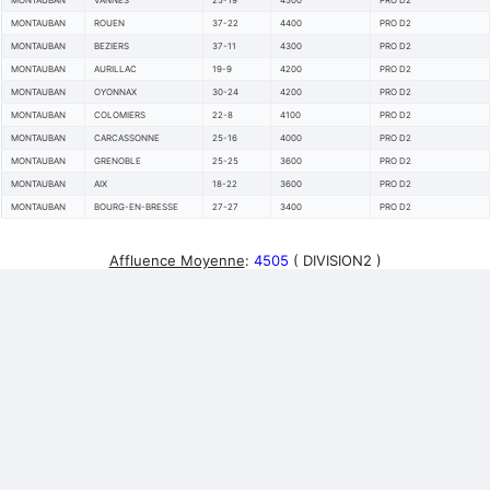
MONTAUBAN
VANNES
25-19
4500
PRO D2
MONTAUBAN
ROUEN
37-22
4400
PRO D2
MONTAUBAN
BEZIERS
37-11
4300
PRO D2
MONTAUBAN
AURILLAC
19-9
4200
PRO D2
MONTAUBAN
OYONNAX
30-24
4200
PRO D2
MONTAUBAN
COLOMIERS
22-8
4100
PRO D2
MONTAUBAN
CARCASSONNE
25-16
4000
PRO D2
MONTAUBAN
GRENOBLE
25-25
3600
PRO D2
MONTAUBAN
AIX
18-22
3600
PRO D2
MONTAUBAN
BOURG-EN-BRESSE
27-27
3400
PRO D2
Affluence Moyenne
:
4505
( DIVISION2 )