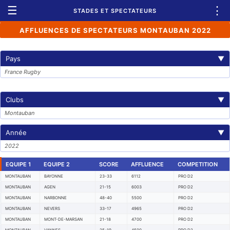
☰
⋮
STADES ET SPECTATEURS
AFFLUENCES DE SPECTATEURS MONTAUBAN 2022
Pays
▼
France Rugby
Clubs
▼
Montauban
Année
▼
2022
EQUIPE 1
EQUIPE 2
SCORE
AFFLUENCE
COMPETITION
MONTAUBAN
BAYONNE
23-33
6112
PRO D2
MONTAUBAN
AGEN
21-15
6003
PRO D2
MONTAUBAN
NARBONNE
48-40
5500
PRO D2
MONTAUBAN
NEVERS
33-17
4965
PRO D2
MONTAUBAN
MONT-DE-MARSAN
21-18
4700
PRO D2