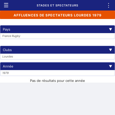
☰
⋮
STADES ET SPECTATEURS
AFFLUENCES DE SPECTATEURS LOURDES 1979
Pays
▼
France Rugby
Clubs
▼
Lourdes
Année
▼
1979
Pas de résultats pour cette année