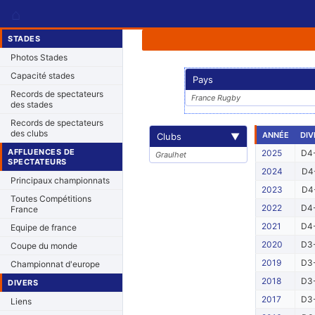
⌂
STADES
Photos Stades
Capacité stades
Pays
Records de spectateurs
France Rugby
des stades
Records de spectateurs
des clubs
ANNÉE
DIV
Clubs
▼
AFFLUENCES DE
2025
D4-
Graulhet
SPECTATEURS
2024
D4-
Principaux championnats
2023
D4-
Toutes Compétitions
2022
D4-
France
2021
D4-
Equipe de france
2020
D3-
Coupe du monde
2019
D3-
Championnat d'europe
2018
D3-
DIVERS
2017
D3-
Liens