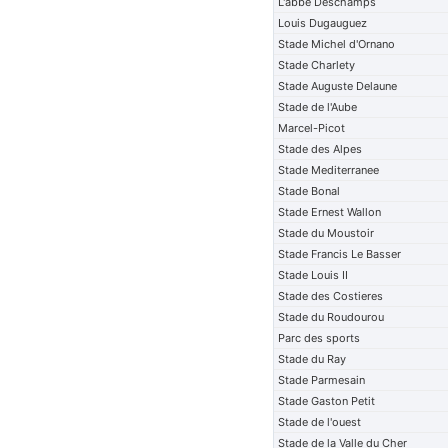
L'abbe Deschamps
Louis Dugauguez
Stade Michel d'Ornano
Stade Charlety
Stade Auguste Delaune
Stade de l'Aube
Marcel-Picot
Stade des Alpes
Stade Mediterranee
Stade Bonal
Stade Ernest Wallon
Stade du Moustoir
Stade Francis Le Basser
Stade Louis II
Stade des Costieres
Stade du Roudourou
Parc des sports
Stade du Ray
Stade Parmesain
Stade Gaston Petit
Stade de l'ouest
Stade de la Valle du Cher