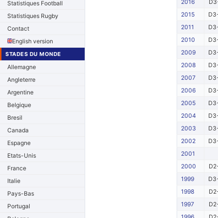
2016
D3-
Statistiques Football
2015
D3-
Statistiques Rugby
2011
D3-
Contact
2010
D3-
English version
2009
D3-
STADES DU MONDE
2008
D3-
Allemagne
2007
D3-
Angleterre
2006
D3-
Argentine
2005
D3-
Belgique
2004
D3-
Bresil
2003
D3-
Canada
2002
D3-
Espagne
2001
Etats-Unis
2000
D2-
France
1999
D3-
Italie
1998
D2-
Pays-Bas
1997
D2-
Portugal
1996
D2-