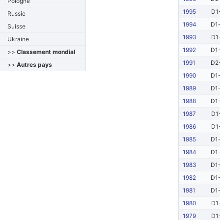
Pologne
1995
D1
Russie
1994
D1-
Suisse
1993
D1
Ukraine
1992
D1-
>>
Classement mondial
1991
D2-
>>
Autres pays
1990
D1-
1989
D1-
1988
D1-
1987
D1
1986
D1
1985
D1-
1984
D1-
1983
D1-
1982
D1-
1981
D1-
1980
D1
1979
D1