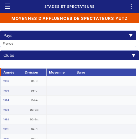
☰
⋮
STADES ET SPECTATEURS
MOYENNES D'AFFLUENCES DE SPECTATEURS YUTZ
Pays
▼
France
Clubs
▼
Année
Division
Moyenne
Barre
1996
D5-C
1995
D5-C
1994
D4-A
1993
D3-Est
1992
D3-Est
1991
D4-C
1990
D4-C