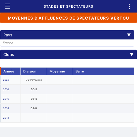
☰
⋮
STADES ET SPECTATEURS
MOYENNES D'AFFLUENCES DE SPECTATEURS VERTOU
Pays
▼
France
Clubs
▼
Année
Division
Moyenne
Barre
2023
D5-PaysLoire
2016
D5-B
2015
D5-B
2014
D5-H
2013