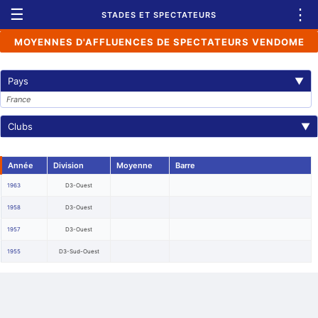
☰
⋮
STADES ET SPECTATEURS
MOYENNES D'AFFLUENCES DE SPECTATEURS VENDOME
Pays
▼
France
Clubs
▼
Année
Division
Moyenne
Barre
1963
D3-Ouest
1958
D3-Ouest
1957
D3-Ouest
1955
D3-Sud-Ouest