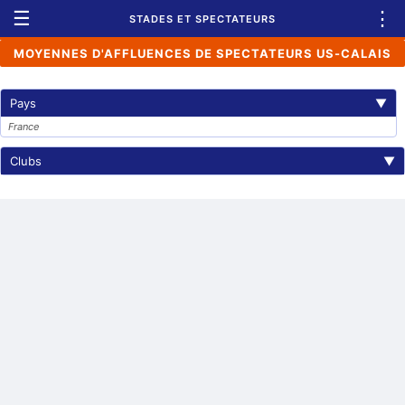
☰
⋮
STADES ET SPECTATEURS
MOYENNES D'AFFLUENCES DE SPECTATEURS US-CALAIS
Pays
▼
France
Clubs
▼