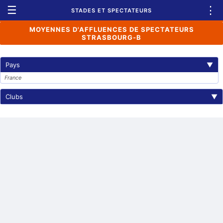
☰
⋮
STADES ET SPECTATEURS
MOYENNES D'AFFLUENCES DE SPECTATEURS
STRASBOURG-B
Pays
▼
France
Clubs
▼