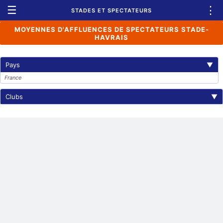
☰
⋮
STADES ET SPECTATEURS
MOYENNES D'AFFLUENCES DE SPECTATEURS STADE-
HAVRAIS
Pays
▼
France
Clubs
▼