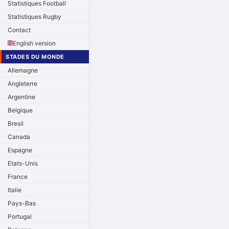
Statistiques Football
Statistiques Rugby
Contact
English version
STADES DU MONDE
Allemagne
Angleterre
Argentine
Belgique
Bresil
Canada
Espagne
Etats-Unis
France
Italie
Pays-Bas
Portugal