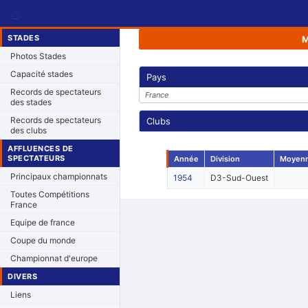
⌂
STADES
Photos Stades
Capacité stades
Pays
Records de spectateurs
France
des stades
Records de spectateurs
Clubs
des clubs
AFFLUENCES DE
SPECTATEURS
Année
Division
Moyen
Principaux championnats
1954
D3-Sud-Ouest
Toutes Compétitions
France
Equipe de france
Coupe du monde
Championnat d'europe
DIVERS
Liens