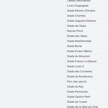
L'abbe Deschamps
Louis Dugauguez
Stade Michel d'Ornano
Stade Charlety
Stade Auguste Delaune
Stade de l'Aube
Marcel-Picot
Stade des Alpes
Stade Mediterranee
Stade Bonal
Stade Ernest Wallon
Stade du Moustoir
Stade Francis Le Basser
Stade Louis II
Stade des Costieres
Stade du Roudourou
Parc des sports
Stade du Ray
Stade Parmesain
Stade Gaston Petit
Stade de l'ouest
Stade de la Valle du Cher