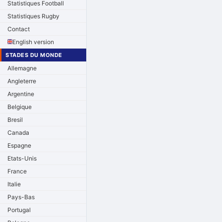
Statistiques Football
Statistiques Rugby
Contact
English version
STADES DU MONDE
Allemagne
Angleterre
Argentine
Belgique
Bresil
Canada
Espagne
Etats-Unis
France
Italie
Pays-Bas
Portugal