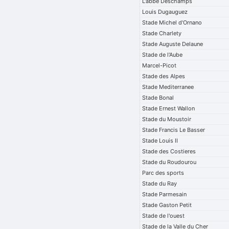
L'abbe Deschamps
Louis Dugauguez
Stade Michel d'Ornano
Stade Charlety
Stade Auguste Delaune
Stade de l'Aube
Marcel-Picot
Stade des Alpes
Stade Mediterranee
Stade Bonal
Stade Ernest Wallon
Stade du Moustoir
Stade Francis Le Basser
Stade Louis II
Stade des Costieres
Stade du Roudourou
Parc des sports
Stade du Ray
Stade Parmesain
Stade Gaston Petit
Stade de l'ouest
Stade de la Valle du Cher