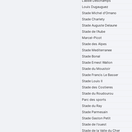
L'abbe Deschamps
Louis Dugauguez
Stade Michel d'Ornano
Stade Charlety
Stade Auguste Delaune
Stade de l'Aube
Marcel-Picot
Stade des Alpes
Stade Mediterranee
Stade Bonal
Stade Ernest Wallon
Stade du Moustoir
Stade Francis Le Basser
Stade Louis II
Stade des Costieres
Stade du Roudourou
Parc des sports
Stade du Ray
Stade Parmesain
Stade Gaston Petit
Stade de l'ouest
Stade de la Valle du Cher