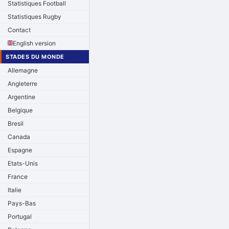
Statistiques Football
Statistiques Rugby
Contact
English version
STADES DU MONDE
Allemagne
Angleterre
Argentine
Belgique
Bresil
Canada
Espagne
Etats-Unis
France
Italie
Pays-Bas
Portugal