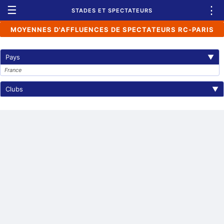
☰
⋮
STADES ET SPECTATEURS
MOYENNES D'AFFLUENCES DE SPECTATEURS RC-PARIS
Pays
▼
France
Clubs
▼