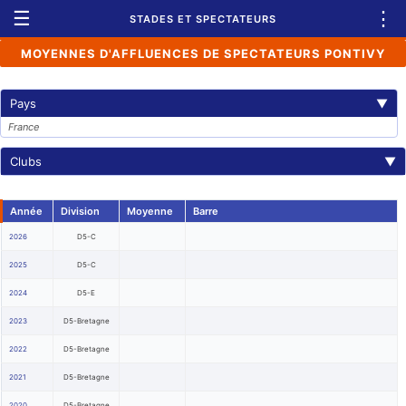
☰
⋮
STADES ET SPECTATEURS
MOYENNES D'AFFLUENCES DE SPECTATEURS PONTIVY
Pays
▼
France
Clubs
▼
Année
Division
Moyenne
Barre
2026
D5-C
2025
D5-C
2024
D5-E
2023
D5-Bretagne
2022
D5-Bretagne
2021
D5-Bretagne
2020
D5-Bretagne