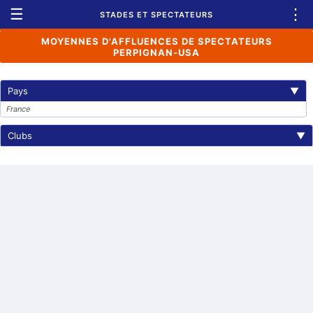
☰
⋮
STADES ET SPECTATEURS
MOYENNES D'AFFLUENCES DE SPECTATEURS
PERPIGNAN-USA
Pays
▼
France
Clubs
▼